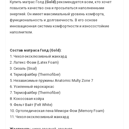
Купить матрас Голд
(Gold)
рекомендуется всем, кто хочет
повысить качество сна и просыпаться наполненными
энергией. Он имеет максимальный уровень комфорта,
функциональность и долговечность. В его основе
инновационная система комфортности и износостойкие
наполнители.
Состав матраса Голд (Gold):
1. Чехол-эксклюзивный жаккард
2. Латекс Фоам (Latex Foam)
3. Сизаль (Sisal)
4. Термофайбер (Thermofiber)
5. Независимые пружины Anatomic Multy Zone 7
6. Усиленный еврокаркас
7. Термофайбер (Thermofiber)
8. Кокосовая койра
9. Фельт Вайт (Felt White)
10. Ортопедическая пена Мемори Фом (Memory Foam)
11. Чехол-эксклюзивный жаккард
Жесткость:
ниже средней, средняя