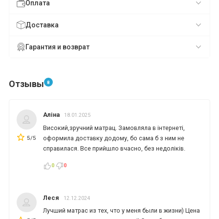
Оплата
Доставка
Гарантия и возврат
Отзывы
8
Аліна
*
*
*
18.01.2025
Високий,зручний матрац. Замовляла в інтернеті,
5/5
оформила доставку додому, бо сама б з ним не
справилася. Все прийшло вчасно, без недоліків.
*
*
*
0
0
*
*
Леся
12.12.2024
Лучший матрас из тех, что у меня были в жизни) Цена