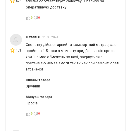
5/5
вполне соответствует качеству!! Спасибо за
оперативную доставку
*
*
0
0
Наталія
21.08.2024
Спочатку дійсно гарний та комфортний матрас, але
1/5
пройшло 1,5 роки з моменту придбання і він просів
хоч і не має обмежень по вазі, звернутися з
претензією немає змоги так як чек при ремонті оселі
втрачено!
Плюсы товара
Зручний
Минусы товара
Просів
0
0