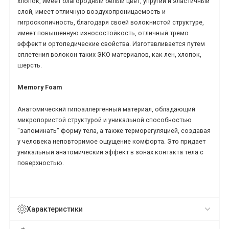
хлопок, имеет благородный белый цвет, упругий и эластичный
слой, имеет отличную воздухопроницаемость и
гигроскопичность, благодаря своей волокнистой структуре,
имеет повышенную износостойкость, отличный тремо
эффект и ортопедические свойства. Изготавливается путем
сплетения волокон таких ЭКО материалов, как лен, хлопок,
шерсть.
Memory
Foam
Анатомический гипоаллергенный материал, обладающий
микропористой структурой и уникальной способностью
"запоминать" форму тела, а также терморегуляцией, создавая
у человека неповторимое ощущение комфорта. Это придает
уникальный анатомический эффект в зонах контакта тела с
поверхностью.
Характеристики