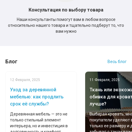
Консультация по выбору товара
Наши консультанты помогут вам в любом вопросе
относительно нашего товара и тщательно подберут то, что
вам нужно
Блог
Весь блог
12 Февраля, 2025
11 Февраля, 2025
Уход за деревянной
Ткань или экокожа
мебелью: как продлить
обивка для крова
срок её службы?
лучше?
Деревянная мебель — это не
Выбирая кровать, мн
только стильный элемент
покупатели уделяют
интерьера, но и инвестиция в
только ее размеру и 
долговечность и комфорт
забывая о таком важ