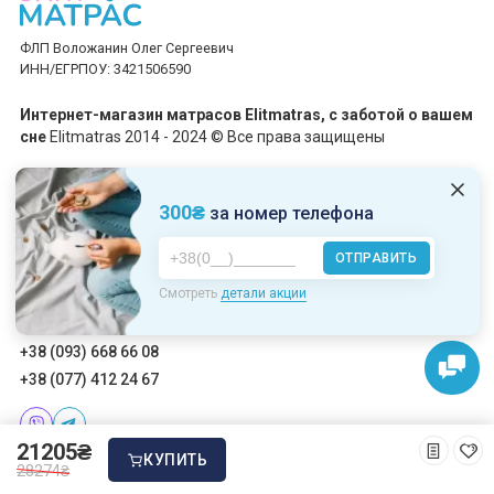
ФЛП Воложанин Олег Сергеевич
ИНН/ЕГРПОУ: 3421506590
Интернет-магазин матрасов Elitmatras, c заботой о вашем
сне
Elitmatras 2014 - 2024 © Все права защищены
Принимаем платежи
300₴
за номер телефона
ОТПРАВИТЬ
Пн-Пт: 10:00 - 19:00
Смотреть
детали акции
Сб-Вс: 10:00 - 17:00
+38 (093) 668 66 08
+38 (077) 412 24 67
21205₴
КУПИТЬ
28274₴