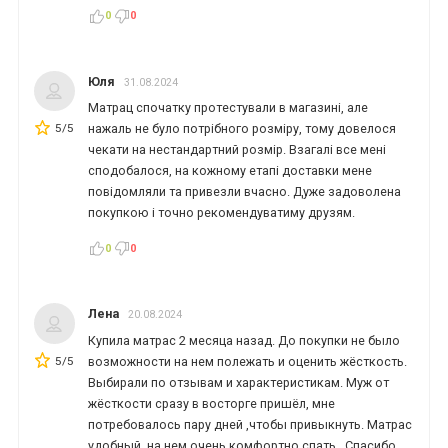
0
0
*
*
Юля
31.08.2024
*
*
Матрац спочатку протестували в магазині, але
5/5
нажаль не було потрібного розміру, тому довелося
чекати на нестандартний розмір. Взагалі все мені
сподобалося, на кожному етапі доставки мене
повідомляли та привезли вчасно. Дуже задоволена
покупкою і точно рекомендуватиму друзям.
0
0
Лена
20.08.2024
Купила матрас 2 месяца назад. До покупки не было
5/5
возможности на нем полежать и оценить жёсткость.
Выбирали по отзывам и характеристикам. Муж от
жёсткости сразу в восторге пришёл, мне
потребовалось пару дней ,чтобы привыкнуть. Матрас
удобный ,на нем очень комфортно спать . Спасибо