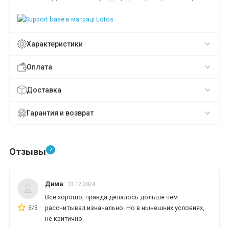
Характеристики
Оплата
Доставка
Гарантия и возврат
Отзывы
7
*
*
*
Дима
13.12.2024
*
*
*
Всё хорошо, правда делалось дольше чем
5/5
рассчитывал изначально. Но в нынешних условиях,
не критично.