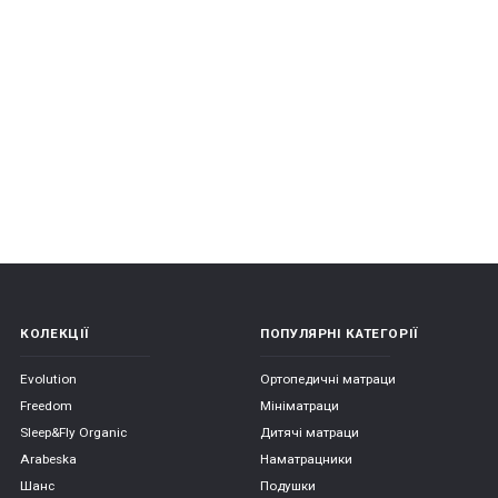
*
*
*
*
*
*
КОЛЕКЦІЇ
ПОПУЛЯРНІ КАТЕГОРІЇ
Evolution
Ортопедичні матраци
Freedom
Мініматраци
*
*
Sleep&Fly Organic
Дитячі матраци
Arabeska
Наматрацники
Шанс
Подушки