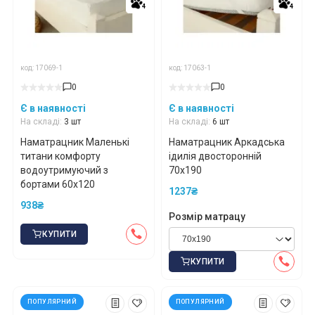
4
4
4
4
код: 17069-1
код: 17063-1
0
0
Є в наявності
Є в наявності
На складі:
3 шт
На складі:
6 шт
Наматрацник Маленькі
Наматрацник Аркадська
титани комфорту
ідилія двосторонній
водоутримуючий з
70x190
бортами 60x120
1237₴
938₴
Розмір матрацу
КУПИТИ
КУПИТИ
ПОПУЛЯРНИЙ
ПОПУЛЯРНИЙ