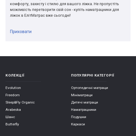
комфорту, захисту і стилю для вашого ліжка. Не пропустіть
можливість перетворити свій сон - купіть наматрацники для
ліжок в ЕлітМатрас вже сьогодні!
Приховати
КОЛЕКЦІЇ
ПОПУЛЯРНІ КАТЕГОРІЇ
Evolution
Ортопедичні матраци
Freedom
Мініматраци
Sleep&Fly Organic
Дитячі матраци
Arabeska
Наматрацники
Шанс
Подушки
Butterfly
Каркаси