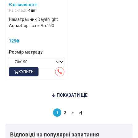
Є в наявності
*
*
*
На складі:
4 шт
Наматрацник Day&Night
AquaStop Luxe 70x190
*
*
725₴
Розмір матрацу
*
*
КУПИТИ
ПОКАЗАТИ ЩЕ
1
2
>
>|
Відповіді на популярні запитання