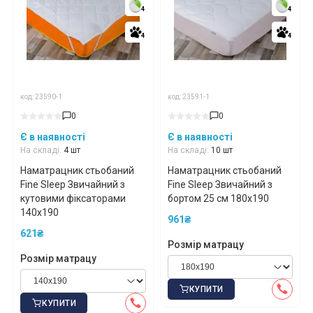
4
4
4
4
4
4
4
4
код: 23590-1
код: 23591-1
0
0
Є в наявності
Є в наявності
На складі:
4 шт
На складі:
10 шт
Наматрацник стьобаний
Наматрацник стьобаний
Fine Sleep Звичайний з
Fine Sleep Звичайний з
кутовими фіксаторами
бортом 25 см 180x190
140x190
961₴
621₴
Розмір матрацу
Розмір матрацу
КУПИТИ
КУПИТИ