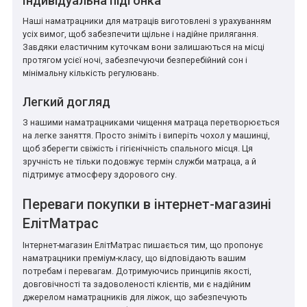
Індивідуальна підгонка
Наші наматрацники для матраців виготовлені з урахуванням
усіх вимог, щоб забезпечити щільне і надійне прилягання.
Завдяки еластичним куточкам вони залишаються на місці
протягом усієї ночі, забезпечуючи безперебійний сон і
мінімальну кількість регулювань.
Легкий догляд
З нашими наматрацниками чищення матраца перетворюється
на легке заняття. Просто зніміть і виперіть чохол у машинці,
щоб зберегти свіжість і гігієнічність спального місця. Ця
зручність не тільки подовжує термін служби матраца, а й
підтримує атмосферу здорового сну.
Переваги покупки в інтернет-магазині
ЕлітМатрас
Інтернет-магазин ЕлітМатрас пишається тим, що пропонує
наматрацники преміум-класу, що відповідають вашим
потребам і перевагам. Дотримуючись принципів якості,
довговічності та задоволеності клієнтів, ми є надійним
джерелом наматрацників для ліжок, що забезпечують