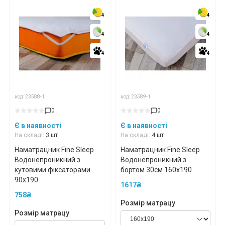
4
4
4
4
4
4
4
4
4
4
4
4
код: 23588-1
код: 23589-1
0
0
Є в наявності
Є в наявності
На складі:
3 шт
На складі:
4 шт
Наматрацник Fine Sleep
Наматрацник Fine Sleep
Водонепроникний з
Водонепроникний з
кутовими фіксаторами
бортом 30см 160x190
90x190
1617₴
758₴
Розмір матрацу
Розмір матрацу