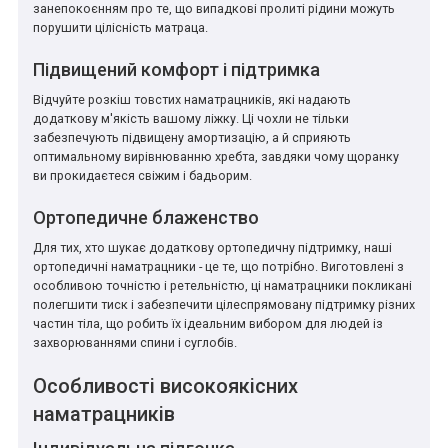
занепокоєнням про те, що випадкові пролиті рідини можуть
порушити цілісність матраца.
Підвищений комфорт і підтримка
Відчуйте розкіш товстих наматрацників, які надають
додаткову м'якість вашому ліжку. Ці чохли не тільки
забезпечують підвищену амортизацію, а й сприяють
оптимальному вирівнюванню хребта, завдяки чому щоранку
ви прокидаєтеся свіжим і бадьорим.
Ортопедичне блаженство
Для тих, хто шукає додаткову ортопедичну підтримку, наші
ортопедичні наматрацники - це те, що потрібно. Виготовлені з
особливою точністю і ретельністю, ці наматрацники покликані
полегшити тиск і забезпечити цілеспрямовану підтримку різних
частин тіла, що робить їх ідеальним вибором для людей із
захворюваннями спини і суглобів.
Особливості високоякісних
наматрацників