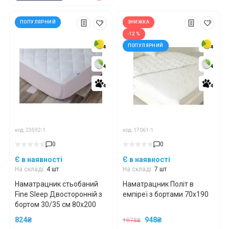
ПОПУЛЯРНИЙ
ЗНИЖКА
-12 %
ПОПУЛЯРНИЙ
4
4
4
4
4
4
4
4
4
4
4
4
код: 23592-1
код: 17061-1
0
0
Є в наявності
Є в наявності
На складі:
4 шт
На складі:
7 шт
Наматрацник стьобаний
Наматрацник Політ в
Fine Sleep Двосторонній з
емпіреї з бортами 70x190
бортом 30/35 см 80x200
824₴
948₴
1078₴