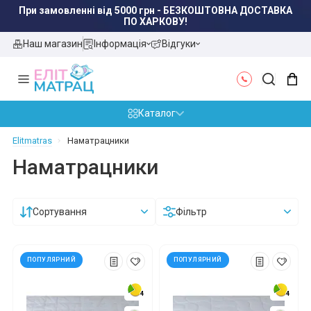
При замовленні від 5000 грн - БЕЗКОШТОВНА ДОСТАВКА
ПО ХАРКОВУ!
Наш магазин
Інформація
Відгуки
Каталог
Elitmatras
Наматрацники
Наматрацники
Сортування
Фільтр
ПОПУЛЯРНИЙ
ПОПУЛЯРНИЙ
4
4
4
4