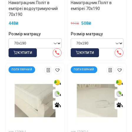
Наматрацник Політ в
Наматрацник Політ в
емпіреї водоутримуючий
емпіреї 70x190
70x190
448₴
508₴
660₴
Розмір матрацу
Розмір матрацу
КУПИТИ
КУПИТИ
ПОПУЛЯРНИЙ
ПОПУЛЯРНИЙ
4
4
4
4
4
4
4
4
4
4
4
4
код: 17066-1
код: 17067-1