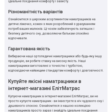
ідеальне поєднання комфорту і захисту.
Різноманітність варіантів
Ознайомтеся з широким асортиментом наматрацників на
дитяче ліжечко, кожен з яких розроблений з урахуванням
потреб ваших малюків. Ці чохли забезпечують затишок і
безпеку дитячого сну, дозволяючи батькам спокійно
відпочивати.
Гарантована якість
Вибираючи наші ортопедичні наматрацники або будь-яку іншу
продукцію, ви робите ставку на високу якість. Наші
наматрацники виготовлені з точністю і турботою,
відповідаючи найвищим стандартам комфорту і довговічності.
Купуйте якісні наматрацники в
інтернет-магазині ЕлітМатрас
Купуючи наматрацник в інтернет-магазині ЕлітМатрас, ви не
просто купуєте наматрацник - ви інвестуєте в ніч чудового сну і
душевного спокою. Ознайомтеся з нашою колекцією
наматрацників просто зараз і знайдіть ідеальне поєднання