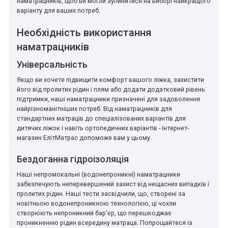
наматрацників, щоб ви могли зупинитися на виборі найкращого
варіанту для ваших потреб.
Необхідність використання
наматрацників
Універсальність
Якщо ви хочете підвищити комфорт вашого ліжка, захистити
його від пролитих рідин і плям або додати додатковий рівень
підтримки, наші наматрацники призначені для задоволення
найрізноманітніших потреб. Від наматрацників для
стандартних матраців до спеціалізованих варіантів для
дитячих ліжок і навіть ортопедичних варіантів - інтернет-
магазин ЕлітМатрас допоможе вам у цьому.
Бездоганна гідроізоляція
Наші непромокальні (водонепроникні) наматрацники
забезпечують неперевершений захист від нещасних випадків і
пролитих рідин. Наші тести засвідчили, що, створені за
новітньою водонепроникною технологією, ці чохли
створюють непроникний бар'єр, що перешкоджає
проникненню рідин всередину матраца. Попрощайтеся із