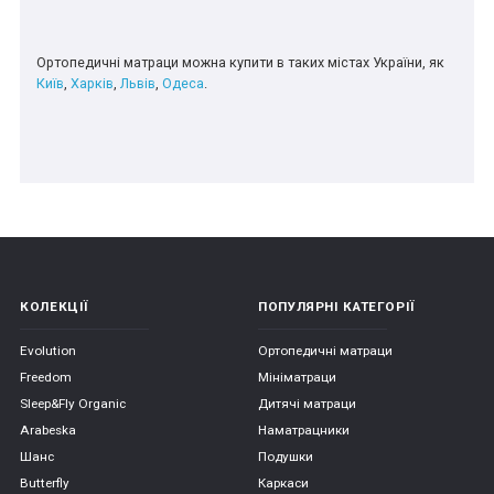
Ортопедичні матраци можна купити в таких містах України, як
Київ
,
Харків
,
Львів
,
Одеса
.
КОЛЕКЦІЇ
ПОПУЛЯРНІ КАТЕГОРІЇ
Evolution
Ортопедичні матраци
Freedom
Мініматраци
Sleep&Fly Organic
Дитячі матраци
Arabeska
Наматрацники
Шанс
Подушки
Butterfly
Каркаси