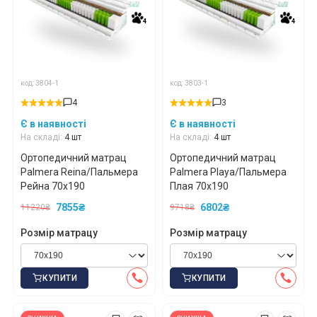
4
4
4
4
код: 3804-1
код: 3803-1
4
3
Є в наявності
Є в наявності
На складі:
4 шт
На складі:
4 шт
Ортопедичний матрац
Ортопедичний матрац
Palmera Reina/Пальмера
Palmera Playa/Пальмера
Рейна 70x190
Плая 70x190
7855₴
6802₴
11220₴
9718₴
Розмір матрацу
Розмір матрацу
КУПИТИ
КУПИТИ