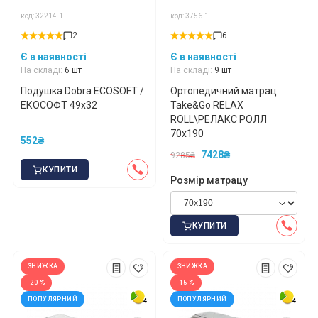
код: 32214-1
код: 3756-1
2
6
Є в наявності
Є в наявності
На складі:
6 шт
На складі:
9 шт
Подушка Dobra ECOSOFT /
Ортопедичний матрац
ЕКОСОФТ 49x32
Take&Go RELAX
ROLL\РЕЛАКС РОЛЛ
70x190
552₴
7428₴
9285₴
КУПИТИ
Розмір матрацу
КУПИТИ
ЗНИЖКА
ЗНИЖКА
-20 %
-15 %
ПОПУЛЯРНИЙ
ПОПУЛЯРНИЙ
4
4
4
4