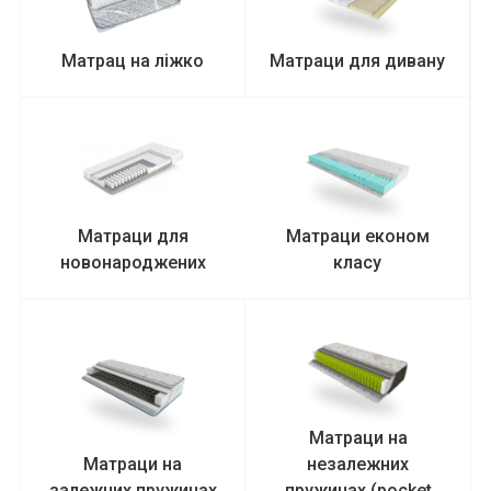
Матрац на ліжко
Матраци для дивану
Матраци для
Матраци економ
новонароджених
класу
Матраци на
Матраци на
незалежних
залежних пружинах
пружинах (pocket