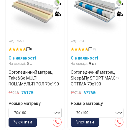
4
4
4
4
4
4
4
4
код: 3755-1
код: 1923-1
8
13
Є в наявності
Є в наявності
На складі:
5 шт
На складі:
9 шт
Ортопедичний матрац
Ортопедичний матрац
Take&Go MULTI
Sleep&Fly SF OPTIMA\СФ
ROLL\МУЛЬТІ РОЛ 70x190
ОПТІМА 70x190
7617₴
6776₴
9521₴
7971₴
Розмір матрацу
Розмір матрацу
КУПИТИ
КУПИТИ