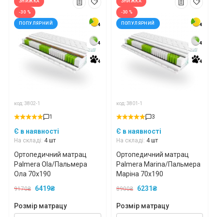
ЗНИЖКА
ЗНИЖКА
-30 %
-30 %
ПОПУЛЯРНИЙ
ПОПУЛЯРНИЙ
4
4
4
4
4
4
4
4
4
4
4
4
код: 3802-1
код: 3801-1
1
3
Є в наявності
Є в наявності
На складі:
4 шт
На складі:
4 шт
Ортопедичний матрац
Ортопедичний матрац
Palmera Ola/Пальмера
Palmera Marina/Пальмера
Ола 70x190
Маріна 70x190
6419₴
6231₴
9170₴
8900₴
Розмір матрацу
Розмір матрацу