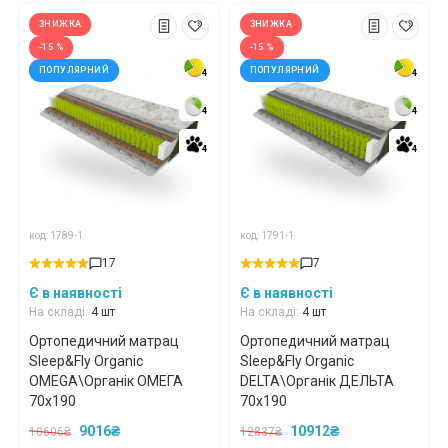
ЗНИЖКА
ЗНИЖКА
-15 %
-15 %
ПОПУЛЯРНИЙ
ПОПУЛЯРНИЙ
4
4
4
4
4
4
4
4
4
4
4
4
код: 1789-1
код: 1791-1
17
7
Є в наявності
Є в наявності
На складі:
4 шт
На складі:
4 шт
Ортопедичний матрац
Ортопедичний матрац
Sleep&Fly Organic
Sleep&Fly Organic
OMEGA\Органік ОМЕГА
DELTA\Органік ДЕЛЬТА
70x190
70x190
9016₴
10912₴
10606₴
12837₴