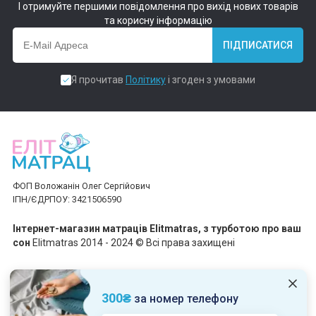
І отримуйте першими повідомлення про вихід нових товарів
та корисну інформацію
ПІДПИСАТИСЯ
Я прочитав
Політику
і згоден з умовами
ФОП Воложанін Олег Сергійович
ІПН/ЄДРПОУ: 3421506590
Інтернет-магазин матраців Elitmatras, з турботою про ваш
сон
Elitmatras 2014 - 2024 © Всі права захищені
Приймаємо платежі
300₴
за номер телефону