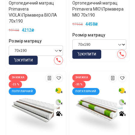
Ортопедичний матрац
Ортопедичний матрац
Primavera
Primavera MIO\Прімавера
VIOLA\Прімавера ВІОЛА
МІО 70x190
70x190
4458₴
6755₴
4212₴
6018₴
Розмір матрацу
Розмір матрацу
КУПИТИ
*
*
*
КУПИТИ
ЗНИЖКА
ЗНИЖКА
*
*
*
-25 %
-30 %
ПОПУЛЯРНИЙ
ПОПУЛЯРНИЙ
4
4
4
4
4
4
4
4
*
*
4
4
4
4
*
*