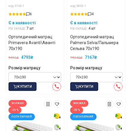
код: 3765-1
код: 3805-1
6
4
Є в наявності
Є в наявності
На складі:
7 шт
На складі:
4 шт
Ортопедичний матрац
Ортопедичний матрац
Primavera Avanti\Аванті
Palmera Selva/Пальмера
70x190
Сельва 70x190
4793₴
7167₴
6391₴
10240₴
Розмір матрацу
Розмір матрацу
КУПИТИ
КУПИТИ
ЗНИЖКА
ЗНИЖКА
-30 %
-30 %
ПОПУЛЯРНИЙ
ПОПУЛЯРНИЙ
4
4
4
4
4
4
4
4