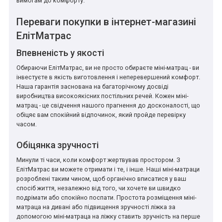
вимогам до комфорту.
Переваги покупки в інтернет-магазині
ЕлітМатрас
Впевненість у якості
Обираючи ЕлітМатрас, ви не просто обираєте міні-матрац - ви
інвестуєте в якість виготовлення і неперевершений комфорт.
Наша гарантія заснована на багаторічному досвіді
виробництва високоякісних постільних речей. Кожен міні-
матрац - це свідчення нашого прагнення до досконалості, що
обіцяє вам спокійний відпочинок, який пройде перевірку
часом.
Обіцянка зручності
Минули ті часи, коли комфорт жертвував простором. З
ЕлітМатрас ви можете отримати і те, і інше. Наші міні-матраци
розроблені таким чином, щоб органічно вписатися у ваш
спосіб життя, незалежно від того, чи хочете ви швидко
подрімати або спокійно поспати. Простота розміщення міні-
матраца на дивані або підвищення зручності ліжка за
допомогою міні-матраца на ліжку ставить зручність на перше