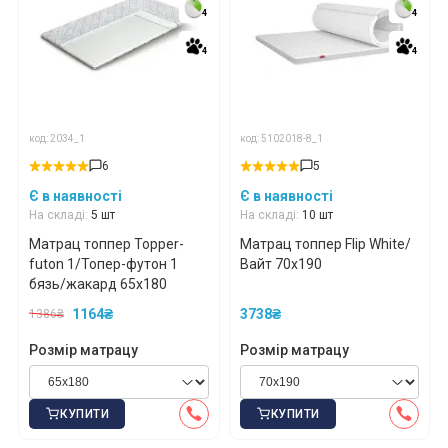
4
4
4
4
4
4
4
4
код: 2034_1
код: 5102018-8_1
6
5
Є в наявності
Є в наявності
На складі:
5 шт
На складі:
10 шт
Матрац топпер Topper-
Матрац топпер Flip White/
futon 1/Топер-футон 1
Вайт 70x190
бязь/жакард 65x180
1164₴
3738₴
1386₴
Розмір матрацу
Розмір матрацу
КУПИТИ
КУПИТИ