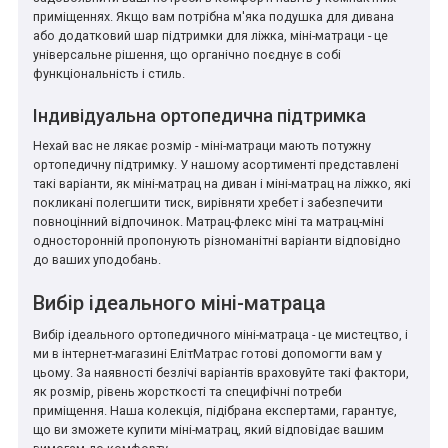
приміщеннях. Якщо вам потрібна м'яка подушка для дивана
або додатковий шар підтримки для ліжка, міні-матраци - це
універсальне рішення, що органічно поєднує в собі
функціональність і стиль.
Індивідуальна ортопедична підтримка
Нехай вас не лякає розмір - міні-матраци мають потужну
ортопедичну підтримку. У нашому асортименті представлені
такі варіанти, як міні-матрац на диван і міні-матрац на ліжко, які
покликані полегшити тиск, вирівняти хребет і забезпечити
повноцінний відпочинок. Матрац-флекс міні та матрац-міні
односторонній пропонують різноманітні варіанти відповідно
до ваших уподобань.
Вибір ідеального міні-матраца
Вибір ідеального ортопедичного міні-матраца - це мистецтво, і
ми в інтернет-магазині ЕлітМатрас готові допомогти вам у
цьому. За наявності безлічі варіантів враховуйте такі фактори,
як розмір, рівень жорсткості та специфічні потреби
приміщення. Наша колекція, підібрана експертами, гарантує,
що ви зможете купити міні-матрац, який відповідає вашим