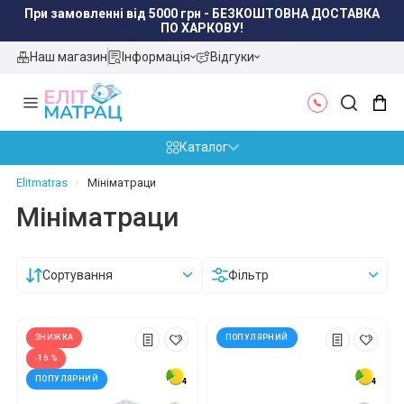
При замовленні від 5000 грн - БЕЗКОШТОВНА ДОСТАВКА
ПО ХАРКОВУ!
Наш магазин
Інформація
Відгуки
Каталог
Elitmatras
Мініматраци
Мініматраци
Сортування
Фільтр
ЗНИЖКА
ПОПУЛЯРНИЙ
-16 %
ПОПУЛЯРНИЙ
4
4
4
4