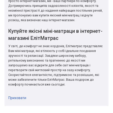
просто інтернет-магазин, ми - ваші партнери по комфорту.
Дотримуючись принципів задоволеності клієнтів, якості та
незмінної пристрасті до надання найкращих постільних речей,
ми пропонуємо вам купити якісний міні-матрац і відчути
розкіш, яка визначає наш інтернет-магазин.
Купуйте якісні міні-матраци в інтернет-
магазині ЕлітМатрас
У світі, де комфорт не знає кордонів, Елітматрас представляє
Вам міні-матраци, які втілюють у собі ідеальне поєднання
зручності та релаксації. Завдяки широкому вибору,
ретельному виконанню та прагненню до якості ми
запрошуємо вас відкрити для себе світ міні-матраців і
перетворити свій житловий простір на оазу комфорту.
Скористайтеся елегантністю, підтримкою та розкішшю, які
може забезпечити тільки ЕлітМатрас. Ваша подорож до
комфорту починається вже сьогодні.
Приховати