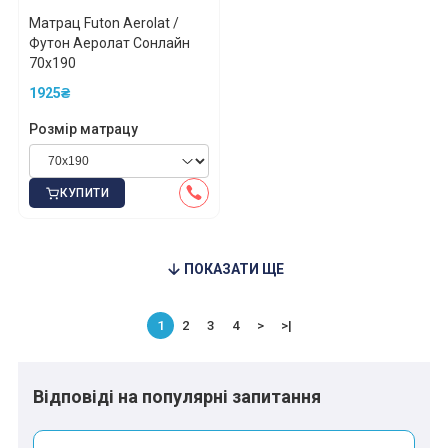
Матрац Futon Aerolat /
*
*
Футон Аеролат Сонлайн
70x190
1925₴
*
*
Розмір матрацу
КУПИТИ
ПОКАЗАТИ ЩЕ
1
2
3
4
>
>|
Відповіді на популярні запитання