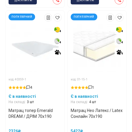
КУПИТИ
КУПИТИ
ПОПУЛЯРНИЙ
ПОПУЛЯРНИЙ
4
4
4
4
4
4
4
4
4
4
4
4
код: 40359-1
код: 01-15-1
4
1
Є в наявності
Є в наявності
На складі:
3 шт
На складі:
4 шт
Матрац топер Emerald
Матрац Нео Латекс / Latex
DREAM / ДРІМ 70x190
Сонлайн 70x190
2326₴
5422₴