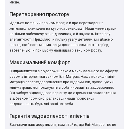
місце.
Перетворення простору
Йдеться не тільки про комфорт, а й про перетворення
житлових приміщень на куточки релаксації. Наші міні-матраци
не тільки забезпечують відпочинок, а й надають інтер'єру
елегантності. Приділяючи пильну увагу деталям, ми дбаємо
про те, щоб наші міні-матраци доповнювали ваш інтер'єр,
забезпечуючи при цьому найвищий рівень комфорту.
Максимальний комфорт
Відправляйтеся в подорож шляхом максимального комфорту
разом з інтернет-магазином ЕлітМатрас. Наша колекція міні-
матраців переглядає уявлення про відпочинок, пропонуючи
міні-матраци, які поєднують в собі інновації та задоволення.
Від вибору відповідного варіанту до отримання задоволення
від безкомпромісної релаксації - наші пропозиції
задовольнять будь-які ваші потреби.
Гарантія задоволеності клієнтів
Вивчаючи наш асортимент, пам'ятайте, що ЕлітМатрас - це не