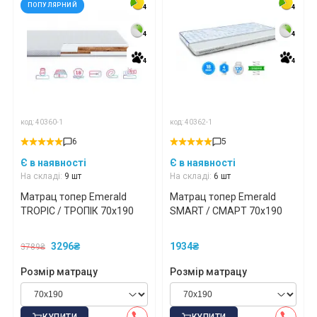
ПОПУЛЯРНИЙ
4
4
4
4
4
4
4
4
4
4
4
4
код: 40360-1
код: 40362-1
6
5
Є в наявності
Є в наявності
На складі:
9 шт
На складі:
6 шт
Матрац топер Emerald
Матрац топер Emerald
TROPIC / ТРОПІК 70x190
SMART / СМАРТ 70x190
3296₴
1934₴
3789₴
Розмір матрацу
Розмір матрацу