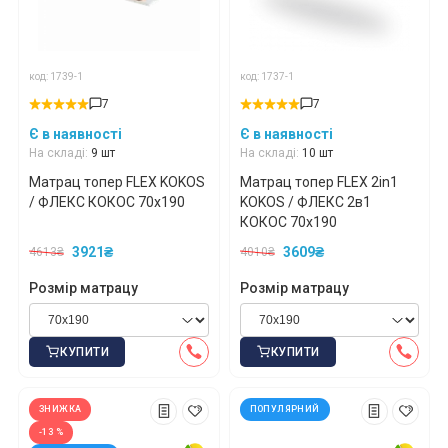
код: 1739-1
код: 1737-1
7
7
Є в наявності
Є в наявності
На складі:
9 шт
На складі:
10 шт
Матрац топер FLEX KOKOS
Матрац топер FLEX 2in1
/ ФЛЕКС КОКОС 70x190
KOKOS / ФЛЕКС 2в1
КОКОС 70x190
3921₴
3609₴
4613₴
4010₴
Розмір матрацу
Розмір матрацу
КУПИТИ
КУПИТИ
ЗНИЖКА
ПОПУЛЯРНИЙ
-13 %