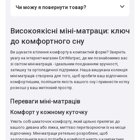
Чи можу я повернути товар?
Високоякісні міні-матраци: ключ
до комфортного сну
Ви шукаєте втілення комфорту в компактній формі? Зверніть
увагу на інтернет-магазин ЕлітМатрас, де ми познайомимо вас
зі світом міні-матраців - ідеальним поєднанням зручності,
затишку та ортопедичної підтримки. Наша вишукана колекція
міні-матраців створена для того, щоб зробити ваш відпочинок
комфортнішим, поліпшити якість вашого сну і привнести нотку
розкоші у ваш житловий простір.
Переваги міні-матраців
Комфорт у кожному куточку
Уявіть собі шматочок комфорту, який щільно прилягає до
вашого дивана або ліжка, миттєво перетворюючи їх на місце
відпочинку. Міні-матраци ретельно розроблені, щоб
задовольнити ваші потреби в комфорті навіть у компактних