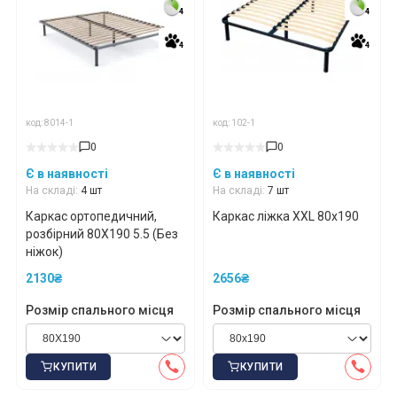
4
4
4
4
4
4
4
4
код: 8014-1
код: 102-1
0
0
Є в наявності
Є в наявності
На складі:
4 шт
На складі:
7 шт
Каркас ортопедичний,
Каркас ліжка XXL 80х190
розбірний 80X190 5.5 (Без
ніжок)
2130₴
2656₴
Розмір спального місця
Розмір спального місця
КУПИТИ
КУПИТИ