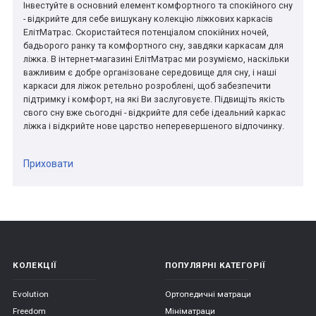
Інвестуйте в основний елемент комфортного та спокійного сну
- відкрийте для себе вишукану колекцію ліжкових каркасів
ЕлітМатрас. Скористайтеся потенціалом спокійних ночей,
бадьорого ранку та комфортного сну, завдяки каркасам для
ліжка. В інтернет-магазині ЕлітМатрас ми розуміємо, наскільки
важливим є добре організоване середовище для сну, і наші
каркаси для ліжок ретельно розроблені, щоб забезпечити
підтримку і комфорт, на які Ви заслуговуєте. Підвищіть якість
свого сну вже сьогодні - відкрийте для себе ідеальний каркас
ліжка і відкрийте нове царство неперевершеного відпочинку.
Приховати
КОЛЕКЦІЇ
ПОПУЛЯРНІ КАТЕГОРІЇ
Evolution
Ортопедичні матраци
Freedom
Мініматраци