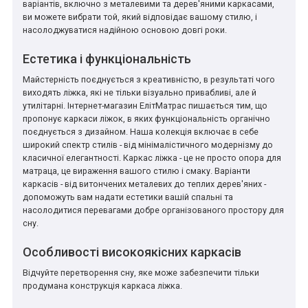
варіантів, включно з металевими та дерев'яними каркасами,
*
*
*
ви можете вибрати той, який відповідає вашому стилю, і
насолоджуватися надійною основою довгі роки.
Естетика і функціональність
*
*
*
Майстерність поєднується з креативністю, в результаті чого
виходять ліжка, які не тільки візуально привабливі, але й
утилітарні. Інтернет-магазин ЕлітМатрас пишається тим, що
пропонує каркаси ліжок, в яких функціональність органічно
*
*
поєднується з дизайном. Наша колекція включає в себе
широкий спектр стилів - від мінімалістичного модернізму до
класичної елегантності. Каркас ліжка - це не просто опора для
матраца, це вираження вашого стилю і смаку. Варіанти
*
*
каркасів - від витончених металевих до теплих дерев'яних -
допоможуть вам надати естетики вашій спальні та
насолодитися перевагами добре організованого простору для
сну.
Особливості високоякісних каркасів
Відчуйте перетворення сну, яке може забезпечити тільки
продумана конструкція каркаса ліжка.