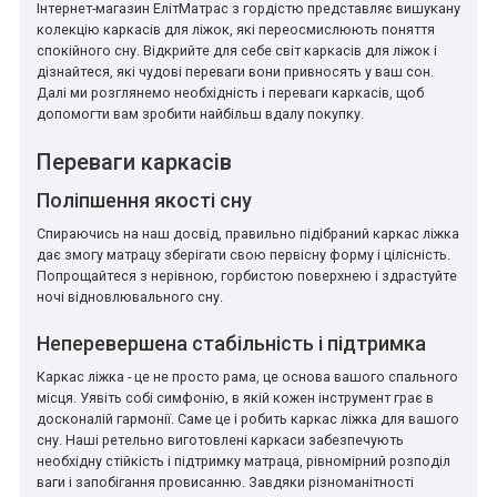
Інтернет-магазин ЕлітМатрас з гордістю представляє вишукану
колекцію каркасів для ліжок, які переосмислюють поняття
спокійного сну. Відкрийте для себе світ каркасів для ліжок і
дізнайтеся, які чудові переваги вони привносять у ваш сон.
Далі ми розглянемо необхідність і переваги каркасів, щоб
допомогти вам зробити найбільш вдалу покупку.
Переваги каркасів
Поліпшення якості сну
Спираючись на наш досвід, правильно підібраний каркас ліжка
дає змогу матрацу зберігати свою первісну форму і цілісність.
Попрощайтеся з нерівною, горбистою поверхнею і здрастуйте
ночі відновлювального сну.
Неперевершена стабільність і підтримка
Каркас ліжка - це не просто рама, це основа вашого спального
місця. Уявіть собі симфонію, в якій кожен інструмент грає в
досконалій гармонії. Саме це і робить каркас ліжка для вашого
сну. Наші ретельно виготовлені каркаси забезпечують
необхідну стійкість і підтримку матраца, рівномірний розподіл
ваги і запобігання провисанню. Завдяки різноманітності