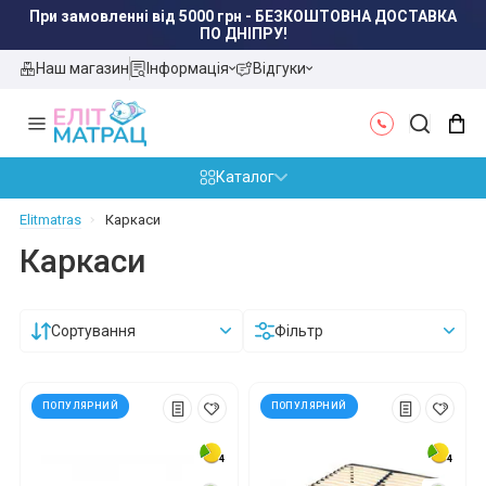
При замовленні від 5000 грн - БЕЗКОШТОВНА ДОСТАВКА
ПО ДНІПРУ!
Наш магазин
Інформація
Відгуки
Каталог
Elitmatras
Каркаси
Каркаси
Сортування
Фільтр
ПОПУЛЯРНИЙ
ПОПУЛЯРНИЙ
4
4
4
4