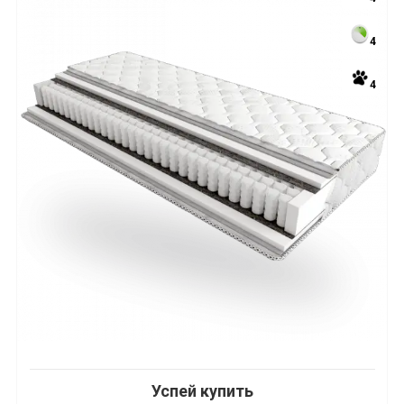
4
4
Успей купить