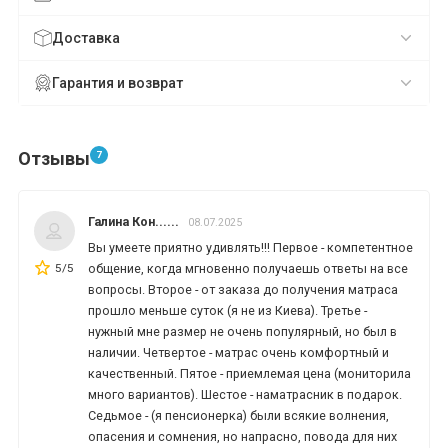
Доставка
Гарантия и возврат
*
*
*
Отзывы
7
*
*
*
Галина Кон......
08.07.2025
Вы умеете приятно удивлять!!! Первое - компетентное
*
*
5/5
общение, когда мгновенно получаешь ответы на все
вопросы. Второе - от заказа до получения матраса
прошло меньше суток (я не из Киева). Третье -
нужный мне размер не очень популярный, но был в
*
*
наличии. Четвертое - матрас очень комфортный и
качественный. Пятое - приемлемая цена (мониторила
много вариантов). Шестое - наматрасник в подарок.
Седьмое - (я пенсионерка) были всякие волнения,
опасения и сомнения, но напрасно, повода для них