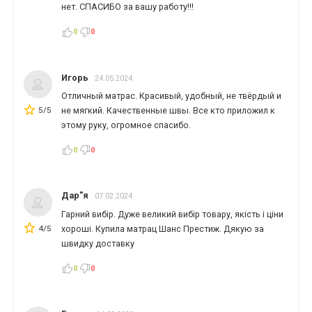
нет. СПАСИБО за вашу работу!!!
0
0
Игорь
24.05.2024
Отличный матрас. Красивый, удобный, не твёрдый и
5/5
не мягкий. Качественные швы. Все кто приложил к
этому руку, огромное спасибо.
0
0
Дар"я
07.02.2024
Гарний вибір. Дуже великий вибір товару, якість і ціни
4/5
хороші. Купила матрац Шанс Престиж. Дякую за
швидку доставку
0
0