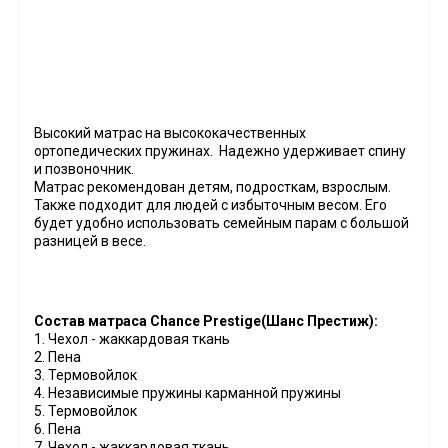
Высокий матрас на высококачественных
ортопедических пружинах. Надежно удерживает спину
и позвоночник.
Матрас рекомендован детям, подросткам, взрослым.
Также подходит для людей с избыточным весом. Его
будет удобно использовать семейным парам с большой
разницей в весе.
Состав матраса Chance Prestige(Шанс Престиж):
1. Чехол - жаккардовая ткань
2. Пена
3. Термовойлок
4. Независимые пружины карманной пружины
5. Термовойлок
6. Пена
7. Чехол - жаккардовая ткань