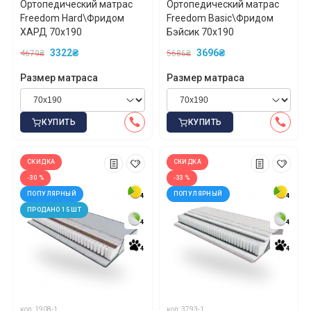
Ортопедический матрас
Ортопедический матрас
Freedom Hard\Фридом
Freedom Basic\Фридом
ХАРД 70x190
Бэйсик 70x190
3322₴
3696₴
4679₴
5686₴
Размер матраса
Размер матраса
КУПИТЬ
КУПИТЬ
СКИДКА
СКИДКА
-30 %
-33 %
ПОПУЛЯРНЫЙ
ПОПУЛЯРНЫЙ
4
4
4
4
ПРОДАНО 15 ШТ
4
4
4
4
4
4
4
4
код: 1908-1
код: 3793-1