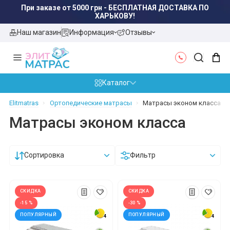
Наш магазин
Информация
Отзывы
Каталог
Elitmatras
Ортопедические матрасы
Матрасы эконом класса
Матрасы эконом класса
Сортировка
Фильтр
СКИДКА
СКИДКА
-15 %
-30 %
ПОПУЛЯРНЫЙ
ПОПУЛЯРНЫЙ
4
4
4
4