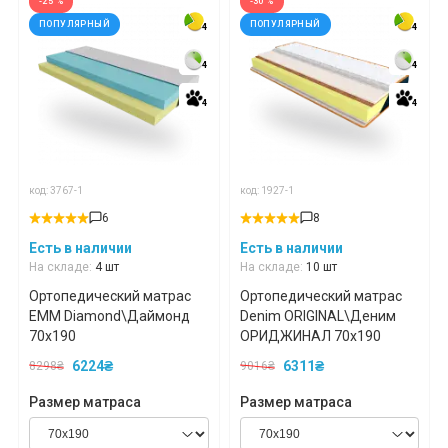
-25 %
-30 %
ПОПУЛЯРНЫЙ
ПОПУЛЯРНЫЙ
4
4
4
4
4
4
4
4
4
4
4
4
код: 3767-1
код: 1927-1
6
8
Есть в наличии
Есть в наличии
На складе:
4 шт
На складе:
10 шт
Ортопедический матрас
Ортопедический матрас
EMM Diamond\Даймонд
Denim ORIGINAL\Деним
70x190
ОРИДЖИНАЛ 70x190
6224₴
6311₴
8298₴
9016₴
Размер матраса
Размер матраса