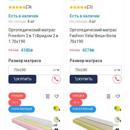
8
2
Есть в наличии
Есть в наличии
На складе:
8 шт
На складе:
4 шт
Ортопедический матрас
Ортопедический матрас
Freedom 2 в 1\Фридом 2 в
Fashion Vela/Фешн Вела
1 70x190
70x190
4185₴
4374₴
5979₴
6529₴
Размер матраса
Размер матраса
КУПИТЬ
КУПИТЬ
СКИДКА
СКИДКА
-35 %
-25 %
ПОПУЛЯРНЫЙ
ПОПУЛЯРНЫЙ
4
4
4
4
4
4
4
4