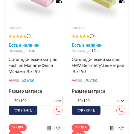
4
4
4
4
код: 3786-1
код: 3766-1
3
6
Есть в наличии
Есть в наличии
На складе:
4 шт
На складе:
10 шт
Ортопедический матрас
Ортопедический матрас
Fashion Monami/Фешн
EMM Geometry\Геометрия
Монами 70x190
70x190
5261₴
7071₴
8095₴
9428₴
Размер матраса
Размер матраса
КУПИТЬ
КУПИТЬ
СКИДКА
СКИДКА