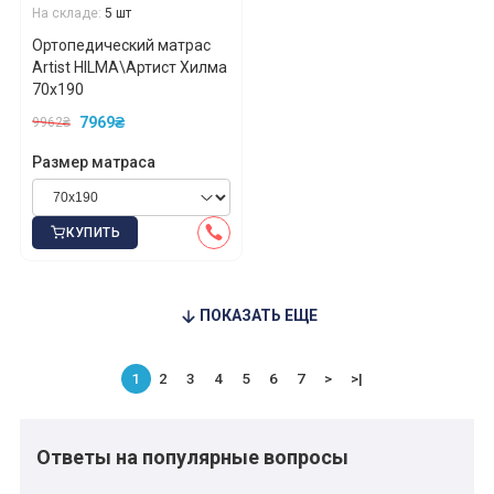
На складе:
5 шт
Ортопедический матрас
Artist HILMA\Артист Хилма
70x190
7969₴
9962₴
Размер матраса
*
*
*
КУПИТЬ
*
*
*
ПОКАЗАТЬ ЕЩЕ
1
2
3
4
5
6
7
>
>|
*
*
Ответы на популярные вопросы
*
*