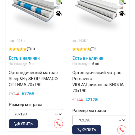
4
4
4
4
4
4
4
4
код: 1923-1
код: 1935-1
13
8
Есть в наличии
Есть в наличии
На складе:
9 шт
На складе:
6 шт
Ортопедический матрас
Ортопедический матрас
Sleep&Fly SF OPTIMA\СФ
Primavera
ОПТИМА 70x190
VIOLA\Примавера ВИОЛА
70x190
6776₴
7971₴
4212₴
6018₴
Размер матраса
Размер матраса
КУПИТЬ
КУПИТЬ