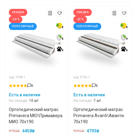
СКИДКА
СКИДКА
-34 %
-25 %
ПОПУЛЯРНЫЙ
ПОПУЛЯРНЫЙ
4
4
4
4
4
4
4
4
4
4
4
4
код: 1938-1
код: 3765-1
6
6
Есть в наличии
Есть в наличии
На складе:
10 шт
На складе:
7 шт
Ортопедический матрас
Ортопедический матрас
Primavera MIO\Примавера
Primavera Avanti\Аванти
МИО 70x190
70x190
4458₴
4793₴
6755₴
6391₴