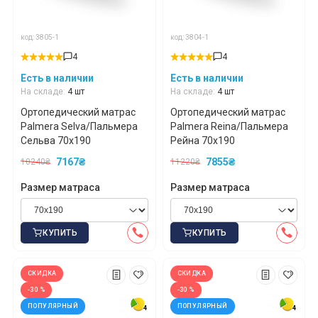
код: 3805-1
код: 3804-1
4
4
Есть в наличии
Есть в наличии
На складе:
4 шт
На складе:
4 шт
Ортопедический матрас
Ортопедический матрас
Palmera Selva/Пальмера
Palmera Reina/Пальмера
Сельва 70x190
Рейна 70x190
7167₴
7855₴
10240₴
11220₴
Размер матраса
Размер матраса
КУПИТЬ
КУПИТЬ
СКИДКА
СКИДКА
-30 %
-30 %
ПОПУЛЯРНЫЙ
ПОПУЛЯРНЫЙ
4
4
4
4