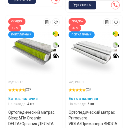
КУПИТЬ
СКИДКА
СКИДКА
-15 %
-30 %
ПОПУЛЯРНЫЙ
ПОПУЛЯРНЫЙ
4
4
4
4
4
4
4
4
4
4
4
4
код: 1791-1
код: 1935-1
7
8
Есть в наличии
Есть в наличии
На складе:
4 шт
На складе:
6 шт
Ортопедический матрас
Ортопедический матрас
Sleep&Fly Organic
Primavera
DELTA\Органик ДЕЛЬТА
VIOLA\Примавера ВИОЛА