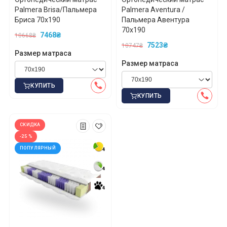
Palmera Brisa/Пальмера
Palmera Aventura /
Бриса 70x190
Пальмера Авентура
70x190
7468₴
10668₴
7523₴
10747₴
Размер матраса
Размер матраса
КУПИТЬ
КУПИТЬ
СКИДКА
-25 %
ПОПУЛЯРНЫЙ
4
4
4
4
4
4
*
*
*