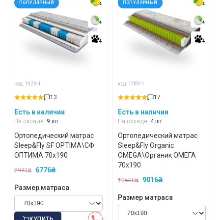
ПОПУЛЯРНЫЙ
ПОПУЛЯРНЫЙ
4
4
4
4
4
4
4
4
4
4
4
4
код: 1923-1
код: 1789-1
13
17
Есть в наличии
Есть в наличии
На складе:
9 шт
На складе:
4 шт
Ортопедический матрас
Ортопедический матрас
Sleep&Fly SF OPTIMA\СФ
Sleep&Fly Organic
ОПТИМА 70x190
OMEGA\Органик ОМЕГА
70x190
6776₴
7971₴
9016₴
10606₴
Размер матраса
Размер матраса
КУПИТЬ