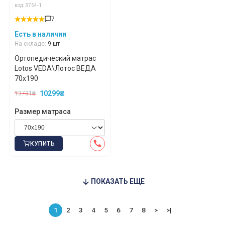
код: 3764-1
7
*
*
*
Есть в наличии
На складе:
9 шт
Ортопедический матрас
Lotos VEDA\Лотос ВЕДА
*
*
70x190
10299₴
13731₴
Размер матраса
*
*
КУПИТЬ
ПОКАЗАТЬ ЕЩЕ
1
2
3
4
5
6
7
8
>
>|