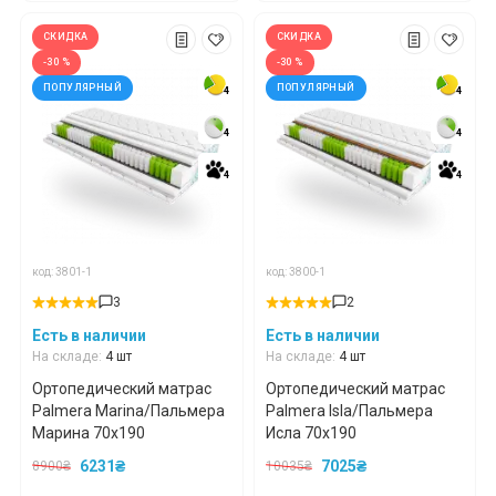
СКИДКА
СКИДКА
-30 %
-30 %
ПОПУЛЯРНЫЙ
ПОПУЛЯРНЫЙ
4
4
4
4
4
4
4
4
4
4
4
4
код: 3801-1
код: 3800-1
3
2
Есть в наличии
Есть в наличии
На складе:
4 шт
На складе:
4 шт
Ортопедический матрас
Ортопедический матрас
Palmera Marina/Пальмера
Palmera Isla/Пальмера
Марина 70x190
Исла 70x190
6231₴
7025₴
8900₴
10035₴