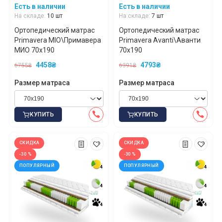
Есть в наличии
Есть в наличии
На складе:
10 шт
На складе:
7 шт
Ортопедический матрас
Ортопедический матрас
Primavera MIO\Примавера
Primavera Avanti\Аванти
МИО 70x190
70x190
4458₴
4793₴
6755₴
6391₴
Размер матраса
Размер матраса
КУПИТЬ
КУПИТЬ
СКИДКА
СКИДКА
-30 %
-30 %
ПОПУЛЯРНЫЙ
ПОПУЛЯРНЫЙ
4
4
4
4
4
4
4
4
4
4
4
4