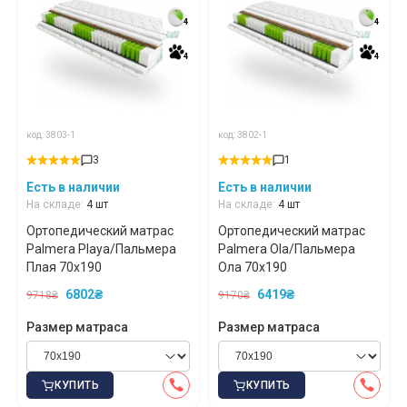
4
4
4
4
4
4
4
4
код: 3803-1
код: 3802-1
3
1
Есть в наличии
Есть в наличии
На складе:
4 шт
На складе:
4 шт
Ортопедический матрас
Ортопедический матрас
Palmera Playa/Пальмера
Palmera Ola/Пальмера
Плая 70x190
Ола 70x190
6802₴
6419₴
9718₴
9170₴
Размер матраса
Размер матраса
КУПИТЬ
КУПИТЬ