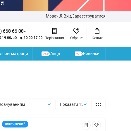
У!
Мова
Вхід
Зареєструватися
) 668 66 08
0-19:00; сб-нд: 10:00-17:00
Порівняння
Обране
Кошик
лярні матраци
Акції
Новинки
амовчуванням
Показати 15
ПОПУЛЯРНИЙ