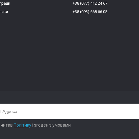
траци
+38 (077) 412 24 67
ники
+38 (093) 668 66 08
очитав
Політику
і згоден з умовами