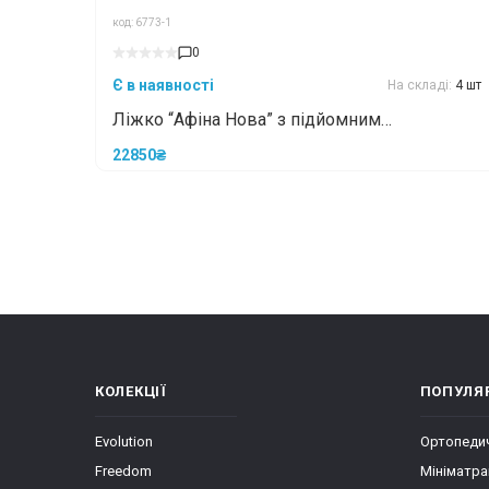
код: 6773-1
0
Є в наявності
На складі:
4 шт
Ліжко “Афіна Нова” з підйомним
механізмом 180X200 (Лак, 5.5см)
22850₴
КОЛЕКЦІЇ
ПОПУЛЯР
Evolution
Ортопедич
Freedom
Мініматра