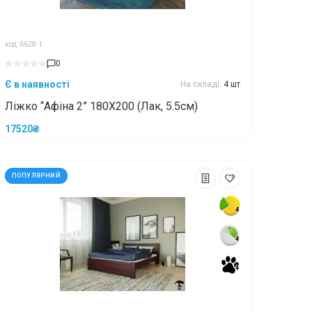
код: 6628-1
0
Є в наявності
На складі:
4 шт
Ліжко “Афіна 2” 180X200 (Лак, 5.5см)
17520₴
ПОПУЛЯРНИЙ
4
4
4
4
4
4