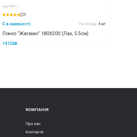
код: 6697-1
1
Є в наявності
На складі:
4 шт
Ліжко “Жасмин” 180X200 (Лак, 5.5см)
14120₴
КОМПАНІЯ
Про нас
Контакти