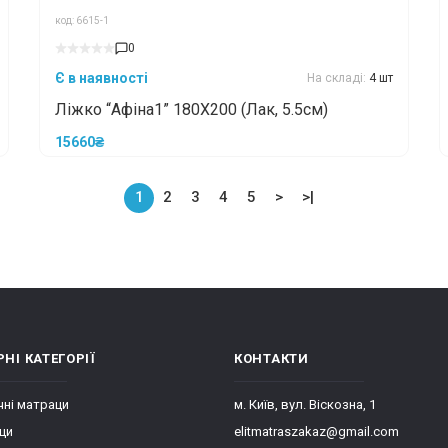
код: 6615-1
0
Є в наявності
На складі:
4 шт
Ліжко “Афіна1” 180X200 (Лак, 5.5см)
15660₴
1
2
3
4
5
>
>|
НІ КАТЕГОРІЇ
КОНТАКТИ
ні матраци
м. Київ, вул. Віскозна, 1
ци
elitmatraszakaz@gmail.com