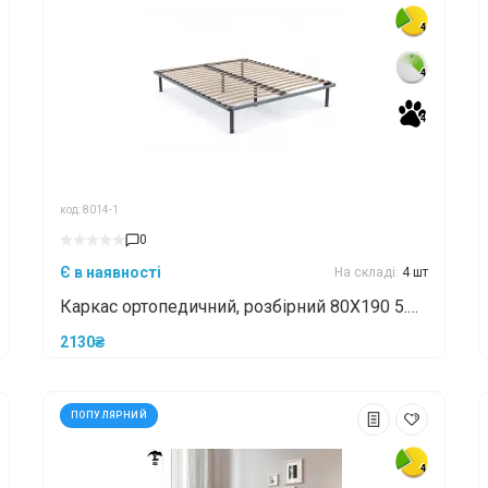
4
4
4
4
4
4
код: 8014-1
0
Є в наявності
На складі:
4 шт
Каркас ортопедичний, розбірний 80X190 5.5
(Без ніжок)
2130₴
ПОПУЛЯРНИЙ
4
4