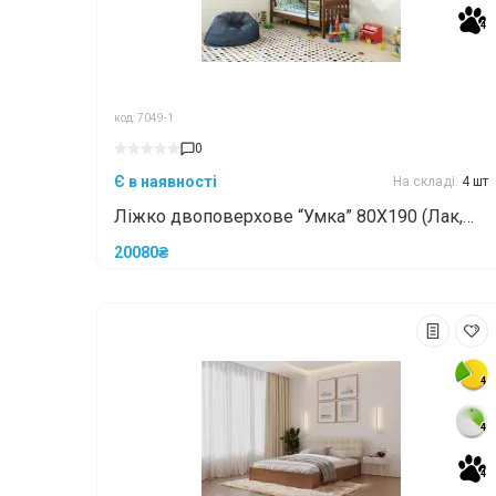
4
4
код: 7049-1
0
Є в наявності
На складі:
4 шт
Ліжко двоповерхове “Умка” 80X190 (Лак,
5.5см)
20080₴
4
4
4
4
4
4