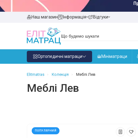
П
Наш магазин
Інформація
Відгуки
Ортопедичні матраци
Мініматраци
Elitmatras
Колекція
Меблі Лев
Меблі Лев
ПОПУЛЯРНИЙ