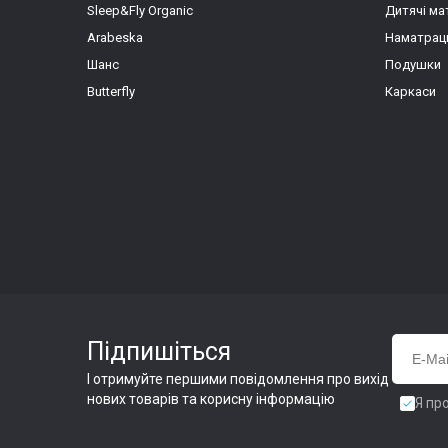
Sleep&Fly Organic
Дитячі ма
Arabeska
Наматрац
Шанс
Подушки
Butterfly
Каркаси
Підпишіться
І отримуйте першими повідомлення про вихід
нових товарів та корисну інформацію
Я пр