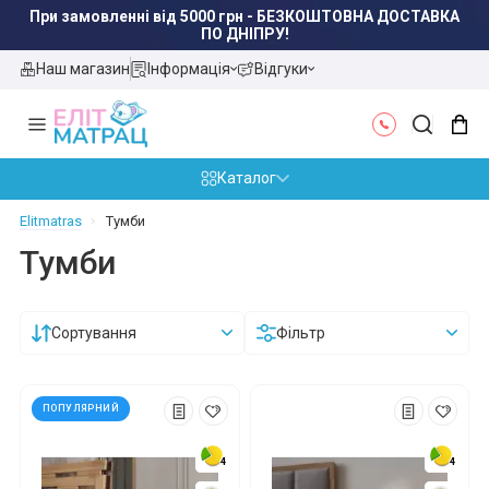
При замовленні від 5000 грн - БЕЗКОШТОВНА ДОСТАВКА
ПО ДНІПРУ!
Наш магазин
Інформація
Відгуки
Каталог
Elitmatras
Тумби
Тумби
Сортування
Фільтр
ПОПУЛЯРНИЙ
4
4
4
4