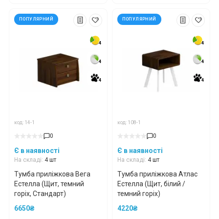
ПОПУЛЯРНИЙ
ПОПУЛЯРНИЙ
4
4
4
4
4
4
4
4
4
4
4
4
*
*
*
код: 14-1
код: 108-1
*
*
*
0
0
Є в наявності
Є в наявності
На складі:
4 шт
На складі:
4 шт
*
*
Тумба приліжкова Вега
Тумба приліжкова Атлас
Естелла (Щит, темний
Естелла (Щит, білий /
горіх, Стандарт)
темний горіх)
6650₴
4220₴
*
*