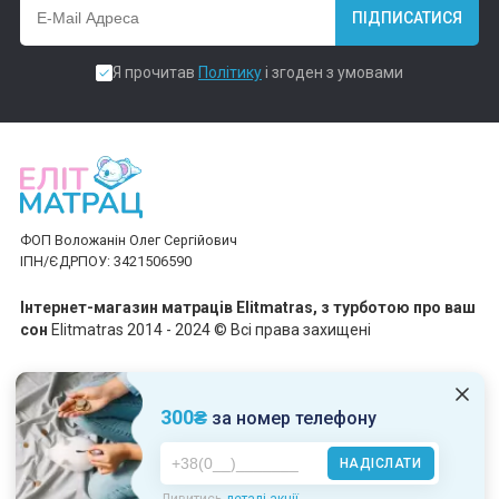
ПІДПИСАТИСЯ
Я прочитав
Політику
і згоден з умовами
ФОП Воложанін Олег Сергійович
ІПН/ЄДРПОУ: 3421506590
Інтернет-магазин матраців Elitmatras, з турботою про ваш
сон
Elitmatras 2014 - 2024 © Всі права захищені
Приймаємо платежі
300₴
за номер телефону
НАДІСЛАТИ
Пн-Пт: 10:00 - 19:00