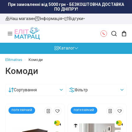
При замовленні від 5000 грн - БЕЗКОШТОВНА ДОСТАВКА
ПО ДНІПРУ!
Наш магазин
Інформація
Відгуки
Каталог
Elitmatras
Комоди
Комоди
Сортування
Фільтр
ПОПУЛЯРНИЙ
ПОПУЛЯРНИЙ
4
4
4
4