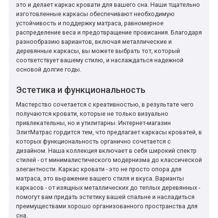
это и делает каркас кровати для вашего сна. Наши тщательно
изготовленные каркасы обеспечивают необходимую
устойчивость и поддержку матраса, равномерное
распределение веса и предотвращение провисания. Благодаря
разнообразию вариантов, включая металлические и
*
*
*
деревянные каркасы, вы можете выбрать тот, который
соответствует вашему стилю, и наслаждаться надежной
основой долгие годы.
*
*
*
Эстетика и функциональность
Мастерство сочетается с креативностью, в результате чего
получаются кровати, которые не только визуально
привлекательны, но и утилитарны. Интернет-магазин
*
*
ЭлитМатрас гордится тем, что предлагает каркасы кроватей, в
которых функциональность органично сочетается с
дизайном. Наша коллекция включает в себя широкий спектр
стилей - от минималистического модернизма до классической
элегантности. Каркас кровати - это не просто опора для
*
*
матраса, это выражение вашего стиля и вкуса. Варианты
каркасов - от изящных металлических до теплых деревянных -
помогут вам придать эстетику вашей спальне и насладиться
преимуществами хорошо организованного пространства для
сна.