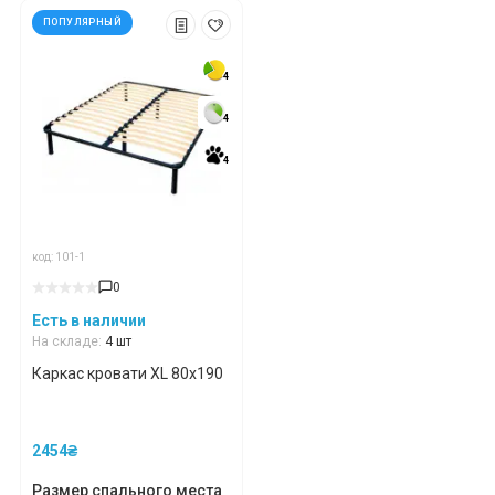
ПОПУЛЯРНЫЙ
4
4
4
4
4
4
код: 101-1
0
Есть в наличии
На складе:
4 шт
Каркас кровати XL 80х190
2454₴
Размер спального места