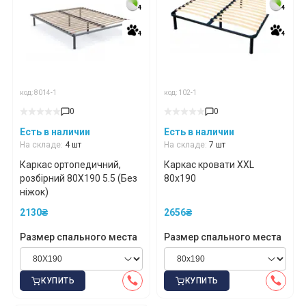
4
4
4
4
4
4
4
4
код: 8014-1
код: 102-1
0
0
Есть в наличии
Есть в наличии
На складе:
4 шт
На складе:
7 шт
Каркас ортопедичний,
Каркас кровати XXL
розбірний 80X190 5.5 (Без
80х190
ніжок)
2130₴
2656₴
Размер спального места
Размер спального места
КУПИТЬ
КУПИТЬ