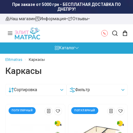
При заказе от 5000 грн - БЕСПЛАТНАЯ ДОСТАВКА ПО
ДНЕПРУ!
Наш магазин
Информация
Отзывы
Каталог
Elitmatras
Каркасы
Каркасы
Сортировка
Фильтр
ПОПУЛЯРНЫЙ
ПОПУЛЯРНЫЙ
4
4
4
4