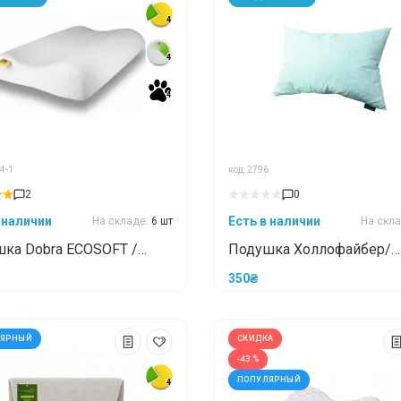
4
4
4
4
4
4
4-1
код: 2796
2
0
 наличии
Есть в наличии
На складе:
6 шт
На скл
ка Dobra ECOSOFT /
Подушка Холлофайбер/
ОФТ 49x32
Синтепух
350₴
ЛЯРНЫЙ
СКИДКА
-43 %
ПОПУЛЯРНЫЙ
4
4