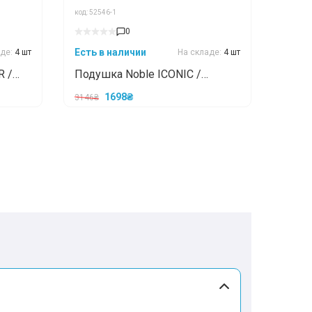
код: 52546-1
0
Есть в наличии
аде:
4 шт
На складе:
4 шт
R /
Подушка Noble ICONIC /
ИКОНИК 63x43
1698₴
3146₴