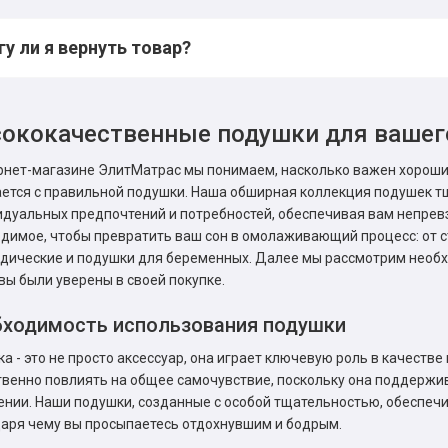
у ли я вернуть товар?
ококачественные подушки для вашег
рнет-магазине ЭлитМатрас мы понимаем, насколько важен хороший 
ется с правильной подушки. Наша обширная коллекция подушек т
дуальных предпочтений и потребностей, обеспечивая вам непревз
димое, чтобы превратить ваш сон в омолаживающий процесс: от 
дические и подушки для беременных. Далее мы рассмотрим необ
вы были уверены в своей покупке.
ходимость использования подушки
а - это не просто аксессуар, она играет ключевую роль в качеств
венно повлиять на общее самочувствие, поскольку она поддержив
нии. Наши подушки, созданные с особой тщательностью, обеспеч
аря чему вы просыпаетесь отдохнувшим и бодрым.