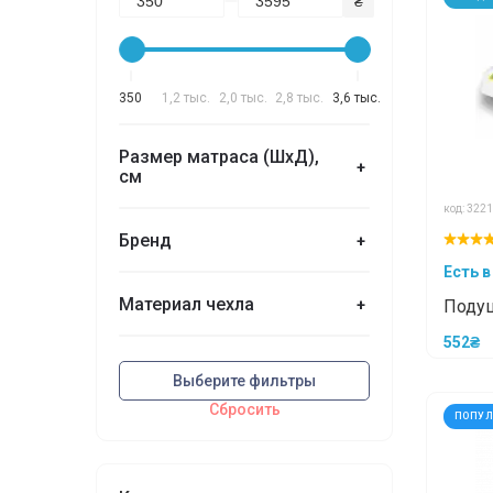
₴
350
1,2 тыс.
2,0 тыс.
2,8 тыс.
3,6 тыс.
Размер матраса (ШхД),
+
см
код: 3221
Бренд
+
Есть в
Материал чехла
+
Подуш
ЭКОС
552₴
Выберите фильтры
Сбросить
ПОПУ