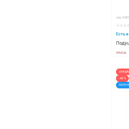
код: 4685
Есть в
Подуш
СВИТЕ
2841₴
СКИДК
-43 %
ПОПУ