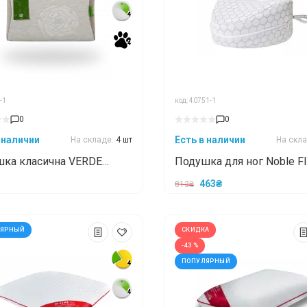
4
4
4
4
-1
код: 40751-1
0
0
 наличии
Есть в наличии
На складе:
4 шт
На скл
ка класична VERDE
Подушка для ног Noble FI
IC 60x40x14
/ ФИКС ЭЙР 23x15,5
463₴
813₴
ЛЯРНЫЙ
СКИДКА
-43 %
ПОПУЛЯРНЫЙ
4
4
4
4