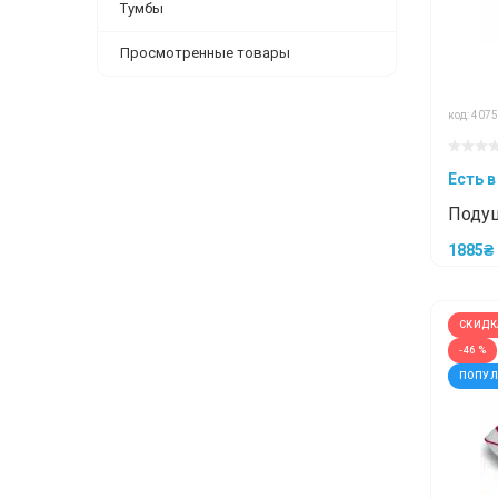
Тумбы
Просмотренные товары
код: 4075
Есть в
Подуш
ТЕНД
1885₴
СКИДК
-46 %
ПОПУ