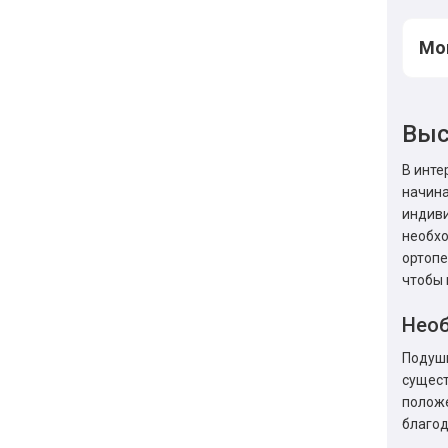
Мог
Выс
В инте
начина
индиви
необхо
ортопе
чтобы 
Необ
Подушк
сущест
положе
благод