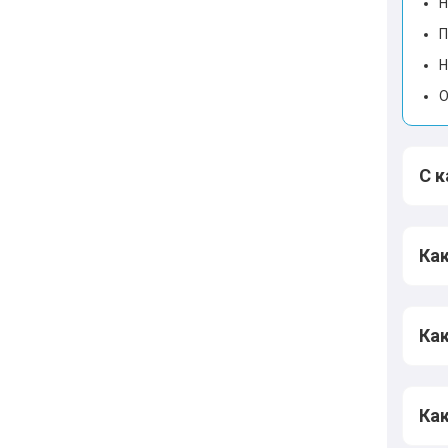
Н
П
Н
О
С 
Как
Как
Как