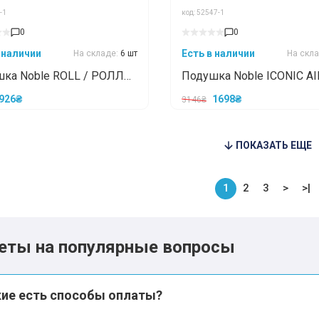
-1
код: 52547-1
*
*
0
0
 наличии
Есть в наличии
На складе:
6 шт
На скл
ка Noble ROLL / РОЛЛ
Подушка Noble ICONIC AI
*
*
ИКОНИК ЭЙР 63x43
926₴
1698₴
3146₴
ПОКАЗАТЬ ЕЩЕ
1
2
3
>
>|
еты на популярные вопросы
кие есть способы оплаты?