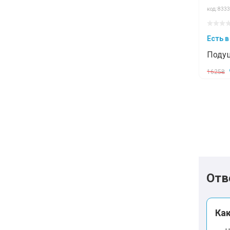
код: 8333
Есть в
Подуш
50x19
1625₴
Отв
Ка