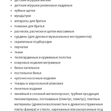
детские игрушки мягкие
детские игрушки резиновые надувные
зубные щетки
*
*
*
мундштуки
аппараты для бритья
помазки для бритья
расчески, расчески и щетки массажные
*
*
*
сурдины (для духовых музыкальных инструментов)
скрипичные подбородки
перчатки
ткани
*
*
тюлегардинные и кружевные полотна
ковровые изделия метражные
белье нательное
постельное белье
*
*
чулочно-носочные изделия
товары в аэрозольной упаковке
печатные издания
линейный и слоеный металлопрокат, трубная продукция
пиломатериалы, погонажные (плинтус, плинтус), плитные
материалы (древесноволокнистые и древесностружечные
плиты фанера) и стекло, нарезанные или раскроенные под