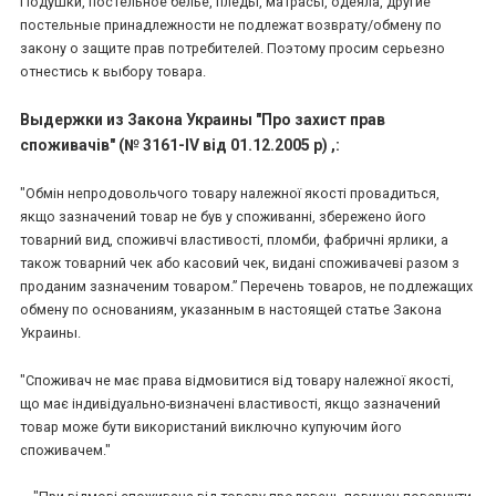
Подушки, постельное белье, пледы, матрасы, одеяла, другие
постельные принадлежности не подлежат возврату/обмену по
закону о защите прав потребителей. Поэтому просим серьезно
отнестись к выбору товара.
Выдержки из Закона Украины "Про захист прав
споживачів" (№ 3161-IV від 01.12.2005 р) ,:
"Обмін непродовольчого товару належної якості провадиться,
якщо зазначений товар не був у споживанні, збережено його
товарний вид, споживчі властивості, пломби, фабричні ярлики, а
також товарний чек або касовий чек, видані споживачеві разом з
проданим зазначеним товаром.” Перечень товаров, не подлежащих
обмену по основаниям, указанным в настоящей статье Закона
Украины.
"Споживач не має права відмовитися від товару належної якості,
що має індивідуально-визначені властивості, якщо зазначений
товар може бути використаний виключно купуючим його
споживачем."