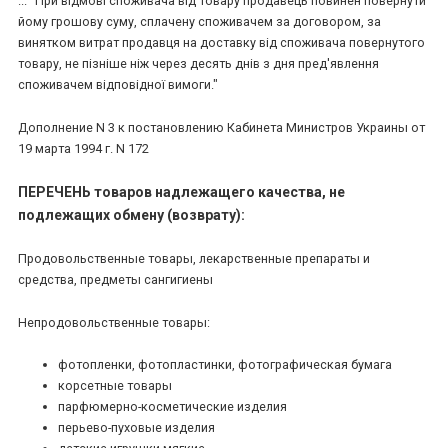
... "При відмові споживача від товару продавець повинен повернути
йому грошову суму, сплачену споживачем за договором, за
винятком витрат продавця на доставку від споживача повернутого
товару, не пізніше ніж через десять днів з дня пред'явлення
споживачем відповідної вимоги."
Дополнение N 3 к постановлению Кабинета Министров Украины от
19 марта 1994 г. N 172
ПЕРЕЧЕНЬ товаров надлежащего качества, не
подлежащих обмену (возврату):
Продовольственные товары, лекарственные препараты и
средства, предметы сангигиены
Непродовольственные товары:
фотопленки, фотопластинки, фотографическая бумага
корсетные товары
парфюмерно-косметические изделия
перьево-пуховые изделия