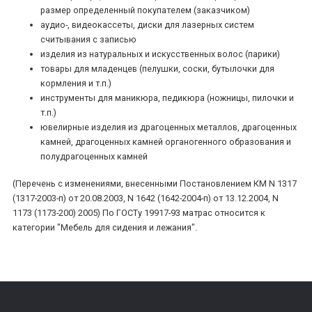
размер определенный покупателем (заказчиком)
аудио-, видеокассеты, диски для лазерных систем
считывания с записью
изделия из натуральных и искусственных волос (парики)
товары для младенцев (пелушки, соски, бутылочки для
кормления и т.п.)
инструменты для маникюра, педикюра (ножницы, пилочки и
т.п.)
ювелирные изделия из драгоценных металлов, драгоценных
камней, драгоценных камней органогенного образования и
полудрагоценных камней
(Перечень с изменениями, внесенными Постановлением КМ N 1317
(1317-2003-п) от 20.08.2003, N 1642 (1642-2004-п) от 13.12.2004, N
1173 (1173-200) 2005) По ГОСТу 19917-93 матрас относится к
категории "Мебель для сидения и лежания".