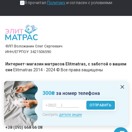
Я прочитал
Политику
и согласен с условиями
ФЛП Воложанин Олег Сергеевич
ИНН/ЕГРПОУ: 3421506590
Интернет-магазин матрасов Elitmatras, c заботой о вашем
сне
Elitmatras 2014 - 2024 © Все права защищены
Принимаем платежи
300₴
за номер телефона
ОТПРАВИТЬ
Пн-Пт: 10:00 - 19:00
Смотреть
детали акции
Сб-Вс: 10:00 - 17:00
+38 (093) 668 66 08