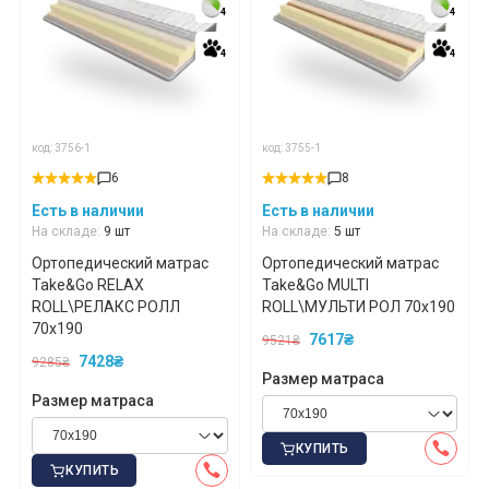
4
4
4
4
4
4
4
4
код: 3756-1
код: 3755-1
6
8
Есть в наличии
Есть в наличии
На складе:
9 шт
На складе:
5 шт
Ортопедический матрас
Ортопедический матрас
Take&Go RELAX
Take&Go MULTI
ROLL\РЕЛАКС РОЛЛ
ROLL\МУЛЬТИ РОЛ 70x190
70x190
7617₴
9521₴
7428₴
9285₴
Размер матраса
Размер матраса
КУПИТЬ
КУПИТЬ