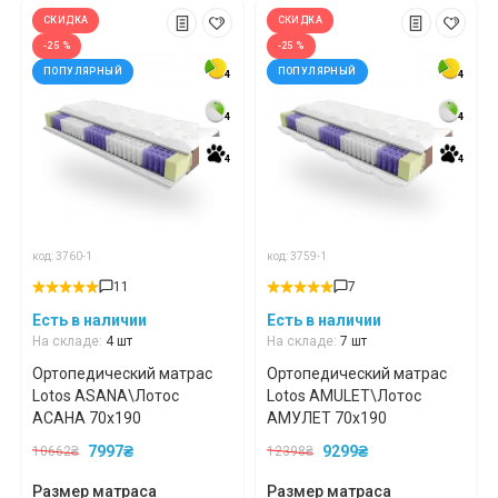
СКИДКА
СКИДКА
-25 %
-25 %
ПОПУЛЯРНЫЙ
ПОПУЛЯРНЫЙ
4
4
4
4
4
4
4
4
*
*
*
4
4
4
4
*
*
*
код: 3760-1
код: 3759-1
11
7
Есть в наличии
Есть в наличии
*
*
На складе:
4 шт
На складе:
7 шт
Ортопедический матрас
Ортопедический матрас
Lotos ASANA\Лотос
Lotos AMULET\Лотос
АСАНА 70x190
АМУЛЕТ 70x190
*
*
7997₴
9299₴
10662₴
12398₴
Размер матраса
Размер матраса