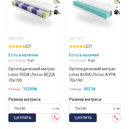
4
4
4
4
4
4
4
4
код: 3764-1
код: 3761-1
7
7
Есть в наличии
Есть в наличии
На складе:
9 шт
На складе:
8 шт
Ортопедический матрас
Ортопедический матрас
Lotos VEDA\Лотос ВЕДА
Lotos AURA\Лотос АУРА
70x190
70x190
10299₴
9037₴
13731₴
13902₴
Размер матраса
Размер матраса
КУПИТЬ
КУПИТЬ