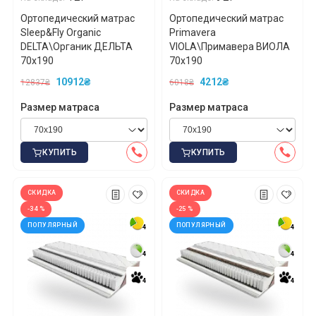
Ортопедический матрас
Ортопедический матрас
Sleep&Fly Organic
Primavera
DELTA\Органик ДЕЛЬТА
VIOLA\Примавера ВИОЛА
70x190
70x190
10912₴
4212₴
12837₴
6018₴
Размер матраса
Размер матраса
КУПИТЬ
КУПИТЬ
СКИДКА
СКИДКА
-34 %
-25 %
ПОПУЛЯРНЫЙ
ПОПУЛЯРНЫЙ
4
4
4
4
4
4
4
4
4
4
4
4