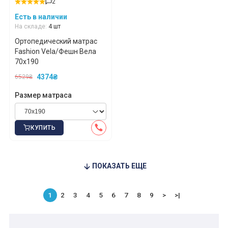
2
Есть в наличии
На складе:
4 шт
Ортопедический матрас
Fashion Vela/Фешн Вела
70x190
4374₴
6529₴
Размер матраса
КУПИТЬ
ПОКАЗАТЬ ЕЩЕ
1
2
3
4
5
6
7
8
9
>
>|