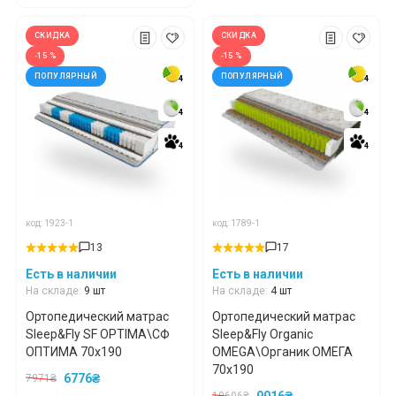
СКИДКА
СКИДКА
-15 %
-15 %
ПОПУЛЯРНЫЙ
ПОПУЛЯРНЫЙ
4
4
4
4
4
4
4
4
4
4
4
4
код: 1923-1
код: 1789-1
13
17
Есть в наличии
Есть в наличии
На складе:
9 шт
На складе:
4 шт
Ортопедический матрас
Ортопедический матрас
Sleep&Fly SF OPTIMA\СФ
Sleep&Fly Organic
ОПТИМА 70x190
OMEGA\Органик ОМЕГА
70x190
6776₴
7971₴
9016₴