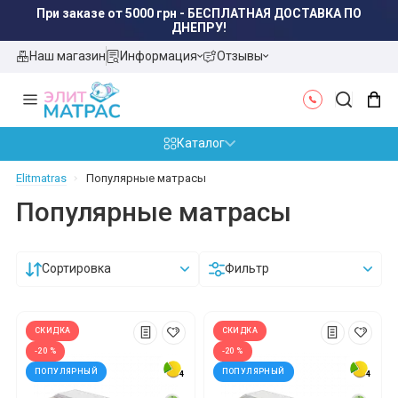
При заказе от 5000 грн - БЕСПЛАТНАЯ ДОСТАВКА ПО
ДНЕПРУ!
Наш магазин
Информация
Отзывы
Каталог
Elitmatras
Популярные матрасы
Популярные матрасы
Сортировка
Фильтр
СКИДКА
СКИДКА
-20 %
-20 %
ПОПУЛЯРНЫЙ
ПОПУЛЯРНЫЙ
4
4
4
4