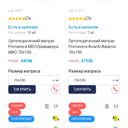
код: 1938-1
код: 3765-1
6
6
Есть в наличии
Есть в наличии
На складе:
10 шт
На складе:
7 шт
Ортопедический матрас
Ортопедический матрас
Primavera MIO\Примавера
Primavera Avanti\Аванти
МИО 70x190
70x190
4458₴
4793₴
6755₴
6391₴
Размер матраса
Размер матраса
КУПИТЬ
КУПИТЬ
СКИДКА
СКИДКА
-25 %
-35 %
ПОПУЛЯРНЫЙ
ПОПУЛЯРНЫЙ
4
4
4
4