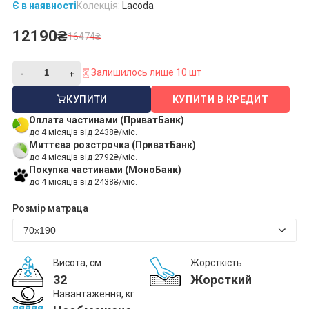
Є в наявності
Колекція:
Lacoda
12190₴
16474₴
Залишилось лише 10 шт
КУПИТИ
КУПИТИ В КРЕДИТ
Оплата частинами (ПриватБанк)
до 4 місяців від 2438₴/міс.
Миттєва розстрочка (ПриватБанк)
до 4 місяців від 2792₴/міс.
Покупка частинами (МоноБанк)
до 4 місяців від 2438₴/міс.
Розмір матраца
Висота, см
Жорсткість
32
Жорсткий
Навантаження, кг