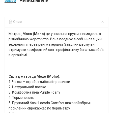
Необмежене
Опис
Матрац
Мохо
(Moho
)
це
унікальна пружинна модель з
різнобічною жорсткістю. Вона поєднує в собі інноваційні
технології
і перевірені матеріали. Завдяки цьому ви
отримуєте комфортний сон і профілактику багатьох збоїв
в організмі.
Склад матраца
Мохо
(Moho
)
:
1.
Чохол – стрейч глибокої прошивки
2.
Натуральний латекс
3.
Комфортна піна
Purple
Foam
4
. Термоповсть
5
.
Пружиний блок Lacoda Comfort шахової збірки+
посилений єврокаркас по периметру