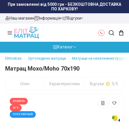
Наш магазин
Інформація
Відгуки
Каталог
Elitmatras
Ортопедичні матраци
Матраци на незалежних пружинах
Матрац Мохо/Moho 70x190
Опис
Характеристики
Відгуки
5/5
ЗНИЖКА
26 %
ПОПУЛЯРНИЙ
4