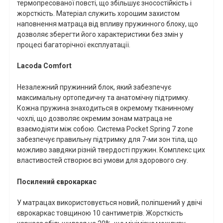
термопресованої повсті, що збільшує зносостійкість і
жорсткість. Матеріал служить хорошим захистом
наповнення матраца від впливу пружинного блоку, що
дозволяє зберегти його характеристики без змін у
процесі багаторічної експлуатації.
Lacoda
Comfort
Незалежний пружинний блок, який забезпечує
максимальну ортопедичну та анатомічну підтримку.
Кожна пружина знаходиться в окремому тканинному
чохлі, що дозволяє окремим зонам матраца не
взаємодіяти між собою. Система
Pocket
Spring
7
zone
забезпечує правильну підтримку для 7-ми зон тіла, що
можливо завдяки різній твердості пружин. Комплекс цих
властивостей створює всі умови для здорового сну.
Посилений єврокаркас
У матрацах використовується новий, поліпшений у двічі
єврокаркас товщиною 10 сантиметрів. Жорсткість