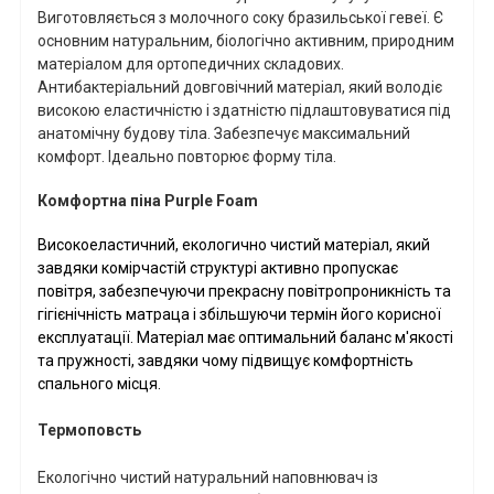
Виготовляється з молочного соку бразильської гевеї. Є
основним натуральним, біологічно активним, природним
матеріалом для ортопедичних складових.
Антибактеріальний довговічний матеріал, який володіє
високою еластичністю і здатністю підлаштовуватися під
анатомічну будову тіла. Забезпечує максимальний
комфорт. Ідеально повторює форму тіла.
Комфортна піна
Purple
Foam
Високоеластичний, екологично чистий матеріал, який
завдяки комірчастій структурі активно пропускає
повітря, забезпечуючи прекрасну повітропроникність та
гігієнічність матраца і збільшуючи термін його корисної
експлуатації. Матеріал має оптимальний баланс м'якості
та пружності, завдяки чому підвищує комфортність
спального місця.
Термоповсть
Екологічно чистий натуральний наповнювач із