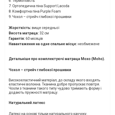
6. Термоповсть
7. Ортопедична піна
Support
Lacoda
8.
Комфортна піна
Purple
Foam
9
.
Чохол – стрейч глибокої прошивки
Жорсткість:
вище середньої
Висота матраца:
32 см
Гарантія:
60 місяців
Навантаження на одне спальне місце:
необмежене
Детальніше про комплектуючі матраца
Мохо
(
Moho
)
.
Чохол – стрейч глибокої прошивки
Високоеластичний матеріал, до складу якого входять
еластичні волокна. Тканина добре пропускає повітря.
Чохли з тканини такого типу чудово тримають форму і
додають пружності матрацу.
Натуральний латекс
Латекс на основі тільки натурального каучуку.