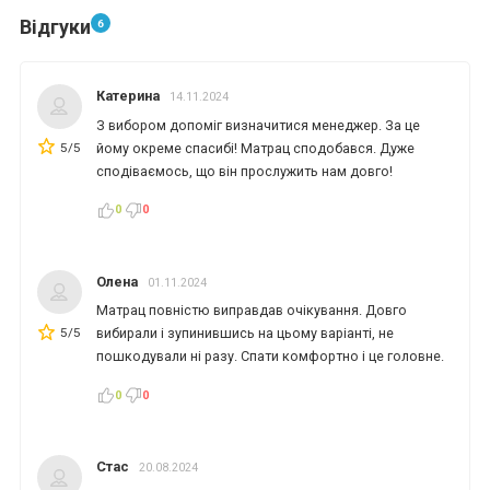
Відгуки
6
Катерина
14.11.2024
З вибором допоміг визначитися менеджер. За це
5/5
йому окреме спасибі! Матрац сподобався. Дуже
сподіваємось, що він прослужить нам довго!
0
0
Олена
01.11.2024
*
*
*
Матрац повністю виправдав очікування. Довго
5/5
вибирали і зупинившись на цьому варіанті, не
пошкодували ні разу. Спати комфортно і це головне.
*
*
*
0
0
Стас
20.08.2024
*
*