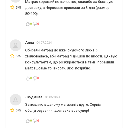
Матрас хороший по качество, спасибо за быструю
5/5
доставку, в Черновцы привезли за 3 дня (размер
80*190).
*
*
0
0
Анна
04.07.2024
Обирали матрац до вже існуючого ліжка. Я
5/5
хвилювалась, аби матрац підійшов по висоті. Дякеую
консультантам, що розбираються в темі і порадили
матрац саме тої висоти, якої потрібно.
0
0
Людмила
05.06.2024
Замовляю в даному магазині вдруге. Сервіс
5/5
обслуговування, доставка все супер!
0
0