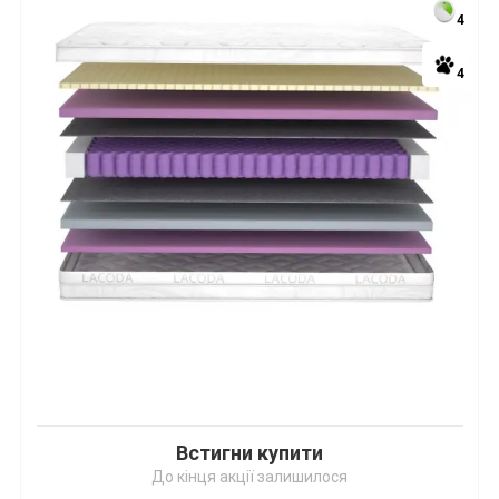
4
4
Встигни купити
До кінця акції залишилося