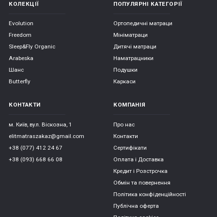
КОЛЕКЦІЇ
ПОПУЛЯРНІ КАТЕГОРІЇ
Evolution
Ортопедичні матраци
Freedom
Мініматраци
Sleep&Fly Organic
Дитячі матраци
Arabeska
Наматрацники
Шанс
Подушки
Butterfly
Каркаси
КОНТАКТИ
КОМПАНІЯ
м. Київ, вул. Віскозна, 1
Про нас
elitmatraszakaz@gmail.com
Контакти
+38 (077) 412 24 67
Сертифікати
+38 (093) 668 66 08
Оплата і Доставка
Кредит і Розстрочка
Обмін та повернення
Політика конфіденційності
Публічна оферта